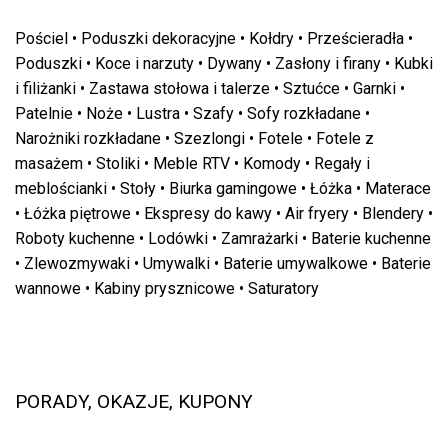
Pościel
•
Poduszki dekoracyjne
•
Kołdry
•
Prześcieradła
•
Poduszki
•
Koce i narzuty
•
Dywany
•
Zasłony i firany
•
Kubki
i filiżanki
•
Zastawa stołowa i talerze
•
Sztućce
•
Garnki
•
Patelnie
•
Noże
•
Lustra
•
Szafy
•
Sofy rozkładane
•
Narożniki rozkładane
•
Szezlongi
•
Fotele
•
Fotele z
masażem
•
Stoliki
•
Meble RTV
•
Komody
•
Regały i
meblościanki
•
Stoły
•
Biurka gamingowe
•
Łóżka
•
Materace
•
Łóżka piętrowe
•
Ekspresy do kawy
•
Air fryery
•
Blendery
•
Roboty kuchenne
•
Lodówki
•
Zamrażarki
•
Baterie kuchenne
•
Zlewozmywaki
•
Umywalki
•
Baterie umywalkowe
•
Baterie
wannowe
•
Kabiny prysznicowe
•
Saturatory
PORADY, OKAZJE, KUPONY