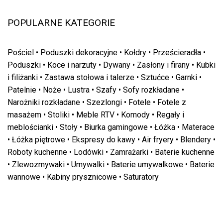
POPULARNE KATEGORIE
Pościel
•
Poduszki dekoracyjne
•
Kołdry
•
Prześcieradła
•
Poduszki
•
Koce i narzuty
•
Dywany
•
Zasłony i firany
•
Kubki
i filiżanki
•
Zastawa stołowa i talerze
•
Sztućce
•
Garnki
•
Patelnie
•
Noże
•
Lustra
•
Szafy
•
Sofy rozkładane
•
Narożniki rozkładane
•
Szezlongi
•
Fotele
•
Fotele z
masażem
•
Stoliki
•
Meble RTV
•
Komody
•
Regały i
meblościanki
•
Stoły
•
Biurka gamingowe
•
Łóżka
•
Materace
•
Łóżka piętrowe
•
Ekspresy do kawy
•
Air fryery
•
Blendery
•
Roboty kuchenne
•
Lodówki
•
Zamrażarki
•
Baterie kuchenne
•
Zlewozmywaki
•
Umywalki
•
Baterie umywalkowe
•
Baterie
wannowe
•
Kabiny prysznicowe
•
Saturatory