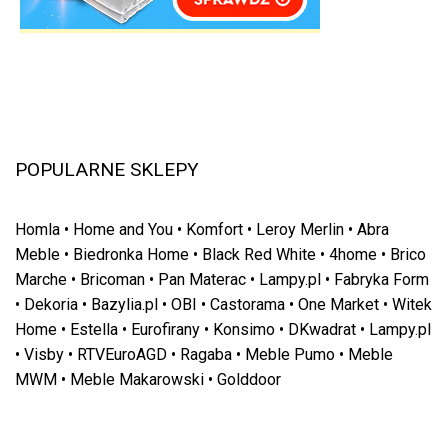
POPULARNE SKLEPY
Homla
•
Home and You
•
Komfort
•
Leroy Merlin
•
Abra
Meble
•
Biedronka Home
•
Black Red White
•
4home
•
Brico
Marche
•
Bricoman
•
Pan Materac
•
Lampy.pl
•
Fabryka Form
•
Dekoria
•
Bazylia.pl
•
OBI
•
Castorama
•
One Market
•
Witek
Home
•
Estella
•
Eurofirany
•
Konsimo
•
DKwadrat
•
Lampy.pl
•
Visby
•
RTVEuroAGD
•
Ragaba
•
Meble Pumo
•
Meble
MWM
•
Meble Makarowski
•
Golddoor