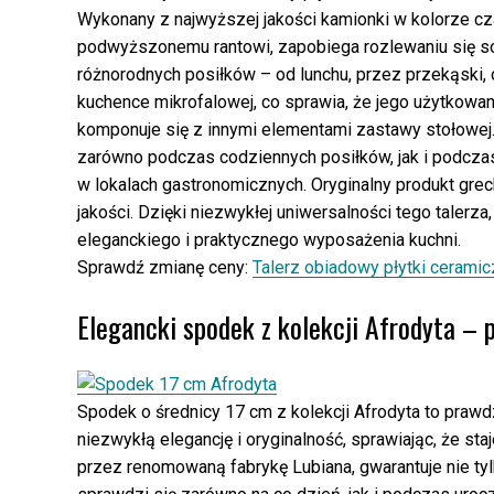
Wykonany z najwyższej jakości kamionki w kolorze cza
podwyższonemu rantowi, zapobiega rozlewaniu się s
różnorodnych posiłków – od lunchu, przez przekąski,
kuchence mikrofalowej, co sprawia, że jego użytkowa
komponuje się z innymi elementami zastawy stołowej. 
zarówno podczas codziennych posiłków, jak i podczas
w lokalach gastronomicznych. Oryginalny produkt greck
jakości. Dzięki niezwykłej uniwersalności tego taler
eleganckiego i praktycznego wyposażenia kuchni.
Sprawdź zmianę ceny:
Talerz obiadowy płytki cerami
Elegancki spodek z kolekcji Afrodyta – 
Spodek o średnicy 17 cm z kolekcji Afrodyta to prawd
niezwykłą elegancję i oryginalność, sprawiając, że s
przez renomowaną fabrykę Lubiana, gwarantuje nie tylk