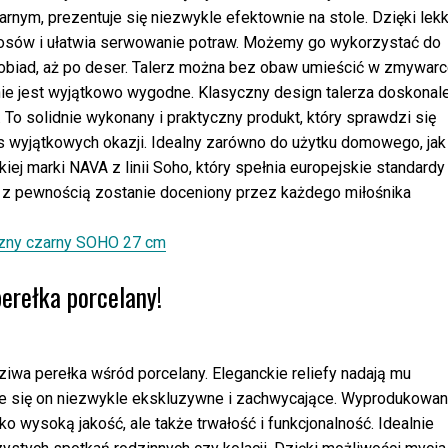
rnym, prezentuje się niezwykle efektownie na stole. Dzięki lek
osów i ułatwia serwowanie potraw. Możemy go wykorzystać do
 obiad, aż po deser. Talerz można bez obaw umieścić w zmywarc
nie jest wyjątkowo wygodne. Klasyczny design talerza doskonal
To solidnie wykonany i praktyczny produkt, który sprawdzi się
 wyjątkowych okazji. Idealny zarówno do użytku domowego, jak 
iej marki NAVA z linii Soho, który spełnia europejskie standardy
za, z pewnością zostanie doceniony przez każdego miłośnika
czny czarny SOHO 27 cm
perełka porcelany!
ziwa perełka wśród porcelany. Eleganckie reliefy nadają mu
taje się on niezwykle ekskluzywne i zachwycające. Wyprodukowa
o wysoką jakość, ale także trwałość i funkcjonalność. Idealnie