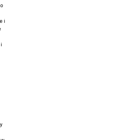
ko
e i
e
i
ny