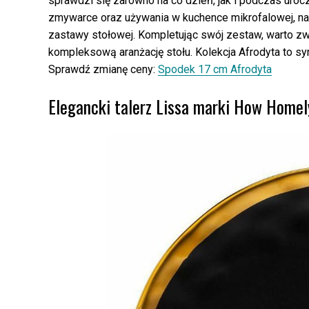
sprawdzi się zarówno na co dzień, jak i podczas uroc
zmywarce oraz używania w kuchence mikrofalowej, n
zastawy stołowej. Kompletując swój zestaw, warto zw
kompleksową aranżację stołu. Kolekcja Afrodyta to syn
Sprawdź zmianę ceny:
Spodek 17 cm Afrodyta
Elegancki talerz Lissa marki How Homely