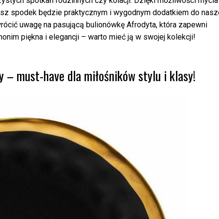
zystych spotkań rodzinnych czy kolacji. Dzięki możliwości mycia
asz spodek będzie praktycznym i wygodnym dodatkiem do nasz
rócić uwagę na pasującą bulionówkę Afrodyta, która zapewni
onim piękna i elegancji – warto mieć ją w swojej kolekcji!
 – must-have dla miłośników stylu i klasy!