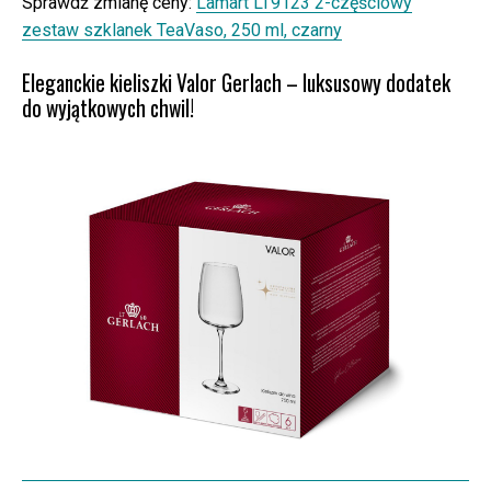
Sprawdź zmianę ceny:
Lamart LT9123 2-częściowy
zestaw szklanek TeaVaso, 250 ml, czarny
Eleganckie kieliszki Valor Gerlach – luksusowy dodatek
do wyjątkowych chwil!