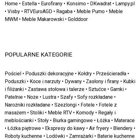
Home
•
Estella
•
Eurofirany
•
Konsimo
•
DKwadrat
•
Lampy.pl
•
Visby
•
RTVEuroAGD
•
Ragaba
•
Meble Pumo
•
Meble
MWM
•
Meble Makarowski
•
Golddoor
POPULARNE KATEGORIE
Pościel
•
Poduszki dekoracyjne
•
Kołdry
•
Prześcieradła
•
Poduszki
•
Koce i narzuty
•
Dywany
•
Zasłony i firany
•
Kubki
i filiżanki
•
Zastawa stołowa i talerze
•
Sztućce
•
Garnki
•
Patelnie
•
Noże
•
Lustra
•
Szafy
•
Sofy rozkładane
•
Narożniki rozkładane
•
Szezlongi
•
Fotele
•
Fotele z
masażem
•
Stoliki
•
Meble RTV
•
Komody
•
Regały i
meblościanki
•
Stoły
•
Biurka gamingowe
•
Łóżka
•
Materace
•
Łóżka piętrowe
•
Ekspresy do kawy
•
Air fryery
•
Blendery
•
Roboty kuchenne
•
Lodówki
•
Zamrażarki
•
Baterie kuchenne