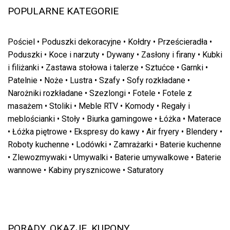
POPULARNE KATEGORIE
Pościel
•
Poduszki dekoracyjne
•
Kołdry
•
Prześcieradła
•
Poduszki
•
Koce i narzuty
•
Dywany
•
Zasłony i firany
•
Kubki
i filiżanki
•
Zastawa stołowa i talerze
•
Sztućce
•
Garnki
•
Patelnie
•
Noże
•
Lustra
•
Szafy
•
Sofy rozkładane
•
Narożniki rozkładane
•
Szezlongi
•
Fotele
•
Fotele z
masażem
•
Stoliki
•
Meble RTV
•
Komody
•
Regały i
meblościanki
•
Stoły
•
Biurka gamingowe
•
Łóżka
•
Materace
•
Łóżka piętrowe
•
Ekspresy do kawy
•
Air fryery
•
Blendery
•
Roboty kuchenne
•
Lodówki
•
Zamrażarki
•
Baterie kuchenne
•
Zlewozmywaki
•
Umywalki
•
Baterie umywalkowe
•
Baterie
wannowe
•
Kabiny prysznicowe
•
Saturatory
PORADY, OKAZJE, KUPONY