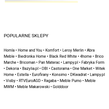
POPULARNE SKLEPY
Homla
•
Home and You
•
Komfort
•
Leroy Merlin
•
Abra
Meble
•
Biedronka Home
•
Black Red White
•
4home
•
Brico
Marche
•
Bricoman
•
Pan Materac
•
Lampy.pl
•
Fabryka Form
•
Dekoria
•
Bazylia.pl
•
OBI
•
Castorama
•
One Market
•
Witek
Home
•
Estella
•
Eurofirany
•
Konsimo
•
DKwadrat
•
Lampy.pl
•
Visby
•
RTVEuroAGD
•
Ragaba
•
Meble Pumo
•
Meble
MWM
•
Meble Makarowski
•
Golddoor