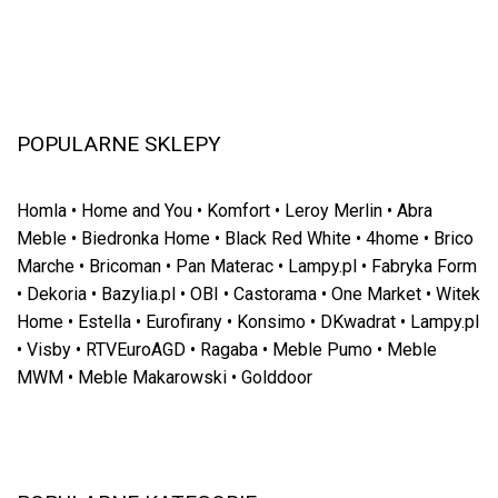
POPULARNE SKLEPY
Homla
•
Home and You
•
Komfort
•
Leroy Merlin
•
Abra
Meble
•
Biedronka Home
•
Black Red White
•
4home
•
Brico
Marche
•
Bricoman
•
Pan Materac
•
Lampy.pl
•
Fabryka Form
•
Dekoria
•
Bazylia.pl
•
OBI
•
Castorama
•
One Market
•
Witek
Home
•
Estella
•
Eurofirany
•
Konsimo
•
DKwadrat
•
Lampy.pl
•
Visby
•
RTVEuroAGD
•
Ragaba
•
Meble Pumo
•
Meble
MWM
•
Meble Makarowski
•
Golddoor