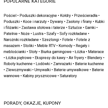
POPULARNE KATEGORIE
Pościel
•
Poduszki dekoracyjne
•
Kołdry
•
Prześcieradła
•
Poduszki
•
Koce i narzuty
•
Dywany
•
Zasłony i firany
•
Kubki
i filiżanki
•
Zastawa stołowa i talerze
•
Sztućce
•
Garnki
•
Patelnie
•
Noże
•
Lustra
•
Szafy
•
Sofy rozkładane
•
Narożniki rozkładane
•
Szezlongi
•
Fotele
•
Fotele z
masażem
•
Stoliki
•
Meble RTV
•
Komody
•
Regały i
meblościanki
•
Stoły
•
Biurka gamingowe
•
Łóżka
•
Materace
•
Łóżka piętrowe
•
Ekspresy do kawy
•
Air fryery
•
Blendery
•
Roboty kuchenne
•
Lodówki
•
Zamrażarki
•
Baterie kuchenne
•
Zlewozmywaki
•
Umywalki
•
Baterie umywalkowe
•
Baterie
wannowe
•
Kabiny prysznicowe
•
Saturatory
PORADY, OKAZJE, KUPONY