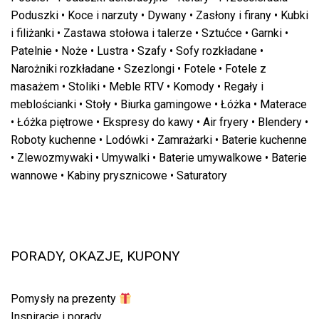
Poduszki
•
Koce i narzuty
•
Dywany
•
Zasłony i firany
•
Kubki
i filiżanki
•
Zastawa stołowa i talerze
•
Sztućce
•
Garnki
•
Patelnie
•
Noże
•
Lustra
•
Szafy
•
Sofy rozkładane
•
Narożniki rozkładane
•
Szezlongi
•
Fotele
•
Fotele z
masażem
•
Stoliki
•
Meble RTV
•
Komody
•
Regały i
meblościanki
•
Stoły
•
Biurka gamingowe
•
Łóżka
•
Materace
•
Łóżka piętrowe
•
Ekspresy do kawy
•
Air fryery
•
Blendery
•
Roboty kuchenne
•
Lodówki
•
Zamrażarki
•
Baterie kuchenne
•
Zlewozmywaki
•
Umywalki
•
Baterie umywalkowe
•
Baterie
wannowe
•
Kabiny prysznicowe
•
Saturatory
PORADY, OKAZJE, KUPONY
Pomysły na prezenty
Inspiracje i porady