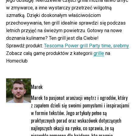
jego obsługę. Nierdzewne części grilla można łatwo umyć
w zmywarce, a inne wystarczy przetrzeć wilgotną
szmatką. Dzięki doskonałym właściwościom
przechowywania, ten grill idealnie sprawdzi się podczas
letnich przyjęć na świeżym powietrzu. Gotowy na nowe
doznania kulinarne? Ten grill jest dla Ciebie!
Sprawdź produkt:
Tescoma Power grill Party time, srebrny
Zobacz całą gamę produktów z kategorii
grille
na
Homeclub
Marek
Marek to pasjonat aranżacji wnętrz i ogrodów, który
z zapałem dzieli się swoimi pomysłami i inspiracjami
w formie tekstów. Jego artykuły pełne są
praktycznych porad oraz wskazówek dotyczących
najlepszych okazji na rynku, co sprawia, że są
niezwykle pomocne dla każdego, kto pragnie