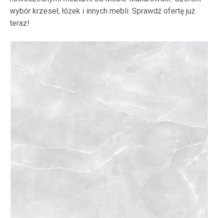
wybór krzeseł, łóżek i innych mebli. Sprawdź ofertę już
teraz!