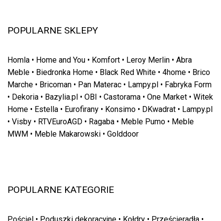
POPULARNE SKLEPY
Homla
•
Home and You
•
Komfort
•
Leroy Merlin
•
Abra
Meble
•
Biedronka Home
•
Black Red White
•
4home
•
Brico
Marche
•
Bricoman
•
Pan Materac
•
Lampy.pl
•
Fabryka Form
•
Dekoria
•
Bazylia.pl
•
OBI
•
Castorama
•
One Market
•
Witek
Home
•
Estella
•
Eurofirany
•
Konsimo
•
DKwadrat
•
Lampy.pl
•
Visby
•
RTVEuroAGD
•
Ragaba
•
Meble Pumo
•
Meble
MWM
•
Meble Makarowski
•
Golddoor
POPULARNE KATEGORIE
Pościel
•
Poduszki dekoracyjne
•
Kołdry
•
Prześcieradła
•