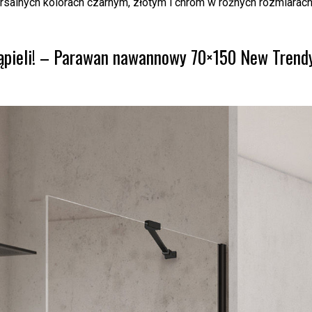
lnych kolorach czarnym, złotym i chrom w różnych rozmiarach
ąpieli! – Parawan nawannowy 70×150 New Trend