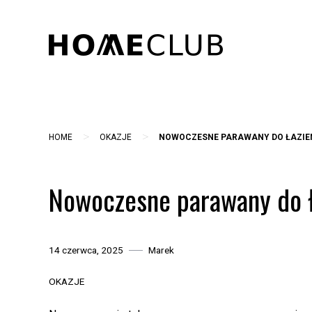
Skip
to
content
>
>
HOME
OKAZJE
NOWOCZESNE PARAWANY DO ŁAZIEN
Nowoczesne parawany do ł
14 czerwca, 2025
Marek
OKAZJE