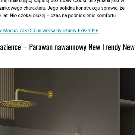
się relaksującą kąpielą bez obaw. Całość utrzymana jest w
zinkowego charakteru. Jego solidna konstrukcja sprawia, że
lat. Nie czekaj dłużej – czas na podniesienie komfortu
 Modus 70×150 uniwersalny czarny ExK-1928
j łazience – Parawan nawannowy New Trendy New