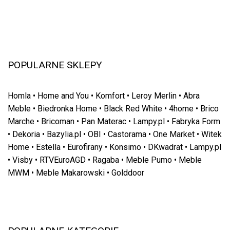
POPULARNE SKLEPY
Homla
•
Home and You
•
Komfort
•
Leroy Merlin
•
Abra
Meble
•
Biedronka Home
•
Black Red White
•
4home
•
Brico
Marche
•
Bricoman
•
Pan Materac
•
Lampy.pl
•
Fabryka Form
•
Dekoria
•
Bazylia.pl
•
OBI
•
Castorama
•
One Market
•
Witek
Home
•
Estella
•
Eurofirany
•
Konsimo
•
DKwadrat
•
Lampy.pl
•
Visby
•
RTVEuroAGD
•
Ragaba
•
Meble Pumo
•
Meble
MWM
•
Meble Makarowski
•
Golddoor