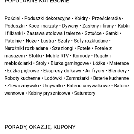
POPULARNE KATEGORIE
Pościel
•
Poduszki dekoracyjne
•
Kołdry
•
Prześcieradła
•
Poduszki
•
Koce i narzuty
•
Dywany
•
Zasłony i firany
•
Kubki
i filiżanki
•
Zastawa stołowa i talerze
•
Sztućce
•
Garnki
•
Patelnie
•
Noże
•
Lustra
•
Szafy
•
Sofy rozkładane
•
Narożniki rozkładane
•
Szezlongi
•
Fotele
•
Fotele z
masażem
•
Stoliki
•
Meble RTV
•
Komody
•
Regały i
meblościanki
•
Stoły
•
Biurka gamingowe
•
Łóżka
•
Materace
•
Łóżka piętrowe
•
Ekspresy do kawy
•
Air fryery
•
Blendery
•
Roboty kuchenne
•
Lodówki
•
Zamrażarki
•
Baterie kuchenne
•
Zlewozmywaki
•
Umywalki
•
Baterie umywalkowe
•
Baterie
wannowe
•
Kabiny prysznicowe
•
Saturatory
PORADY, OKAZJE, KUPONY