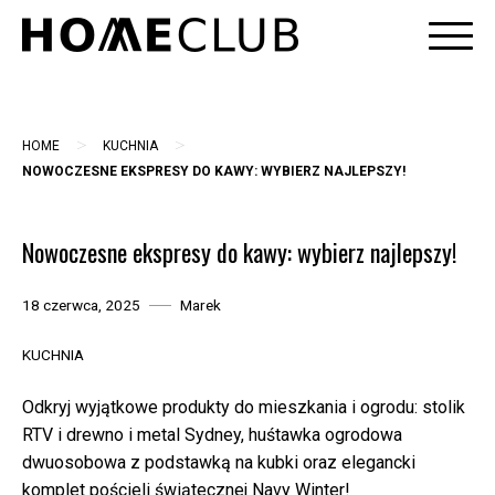
Skip
to
content
>
>
HOME
KUCHNIA
NOWOCZESNE EKSPRESY DO KAWY: WYBIERZ NAJLEPSZY!
Nowoczesne ekspresy do kawy: wybierz najlepszy!
18 czerwca, 2025
Marek
KUCHNIA
Odkryj wyjątkowe produkty do mieszkania i ogrodu: stolik
RTV i drewno i metal Sydney, huśtawka ogrodowa
dwuosobowa z podstawką na kubki oraz elegancki
komplet pościeli świątecznej Navy Winter!