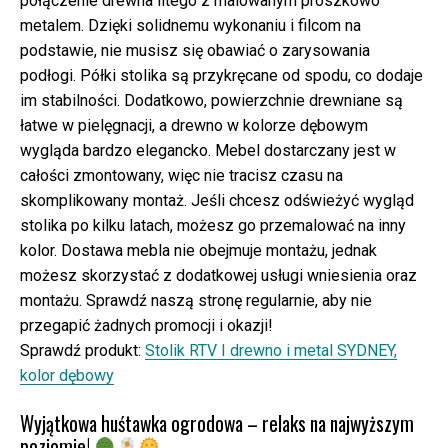
połączenie drewna litego z malowanym proszkowo
metalem. Dzięki solidnemu wykonaniu i filcom na
podstawie, nie musisz się obawiać o zarysowania
podłogi. Półki stolika są przykręcane od spodu, co dodaje
im stabilności. Dodatkowo, powierzchnie drewniane są
łatwe w pielęgnacji, a drewno w kolorze dębowym
wygląda bardzo elegancko. Mebel dostarczany jest w
całości zmontowany, więc nie tracisz czasu na
skomplikowany montaż. Jeśli chcesz odświeżyć wygląd
stolika po kilku latach, możesz go przemalować na inny
kolor. Dostawa mebla nie obejmuje montażu, jednak
możesz skorzystać z dodatkowej usługi wniesienia oraz
montażu. Sprawdź naszą stronę regularnie, aby nie
przegapić żadnych promocji i okazji!
Sprawdź produkt:
Stolik RTV I drewno i metal SYDNEY,
kolor dębowy
Wyjątkowa huśtawka ogrodowa – relaks na najwyższym
poziomie!