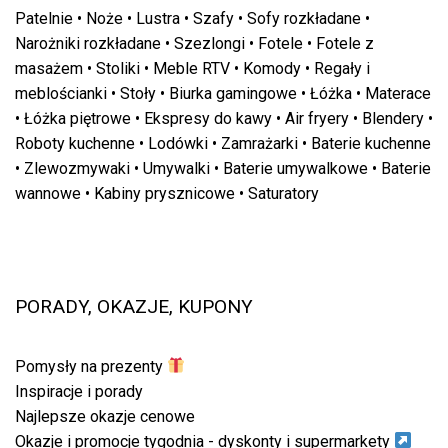
Patelnie
•
Noże
•
Lustra
•
Szafy
•
Sofy rozkładane
•
Narożniki rozkładane
•
Szezlongi
•
Fotele
•
Fotele z
masażem
•
Stoliki
•
Meble RTV
•
Komody
•
Regały i
meblościanki
•
Stoły
•
Biurka gamingowe
•
Łóżka
•
Materace
•
Łóżka piętrowe
•
Ekspresy do kawy
•
Air fryery
•
Blendery
•
Roboty kuchenne
•
Lodówki
•
Zamrażarki
•
Baterie kuchenne
•
Zlewozmywaki
•
Umywalki
•
Baterie umywalkowe
•
Baterie
wannowe
•
Kabiny prysznicowe
•
Saturatory
PORADY, OKAZJE, KUPONY
Pomysły na prezenty
Inspiracje i porady
Najlepsze okazje cenowe
Okazje i promocje tygodnia - dyskonty i supermarkety