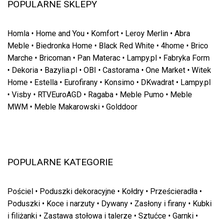
POPULARNE SKLEPY
Homla
•
Home and You
•
Komfort
•
Leroy Merlin
•
Abra
Meble
•
Biedronka Home
•
Black Red White
•
4home
•
Brico
Marche
•
Bricoman
•
Pan Materac
•
Lampy.pl
•
Fabryka Form
•
Dekoria
•
Bazylia.pl
•
OBI
•
Castorama
•
One Market
•
Witek
Home
•
Estella
•
Eurofirany
•
Konsimo
•
DKwadrat
•
Lampy.pl
•
Visby
•
RTVEuroAGD
•
Ragaba
•
Meble Pumo
•
Meble
MWM
•
Meble Makarowski
•
Golddoor
POPULARNE KATEGORIE
Pościel
•
Poduszki dekoracyjne
•
Kołdry
•
Prześcieradła
•
Poduszki
•
Koce i narzuty
•
Dywany
•
Zasłony i firany
•
Kubki
i filiżanki
•
Zastawa stołowa i talerze
•
Sztućce
•
Garnki
•