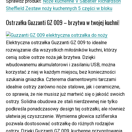
Sprawdź produkt:
Noże kuchenne V Sabatier Richardson
Sheffield Zestaw noży kuchennych 5 części w bloku
Ostrzałka Guzzanti GZ 009 – brzytwa w twojej kuchni!
Elektryczna ostrzałka Guzzanti GZ 009 to idealne
rozwiązanie dla wszystkich miłośników kuchni, którzy
cenią sobie ostrze noża jak brzytwa. Dzięki
wbudowanemu akumulatorowi i zasilaniu USB, można
korzystać z niej w każdym miejscu, bez konieczności
szukania gniazdka. Czterema diamentowymi tarczami
idealnie ostrzy zarówno noże stalowe, jak i ceramiczne,
co sprawia, że nie musisz już martwić się o jakość swoich
ostrzy. Solidna obudowa ze stali nierdzewnej nie tylko
podkreśla ponadczasowy design tej ostrzałki, ale również
ułatwia jej czyszczenie. Wymienna głowica szlifierska
pozwala dostosować ostrzałkę do różnych rodzajów
ostrzy. Dzięki Guzzanti GZ 009, kuchenne przygotowania