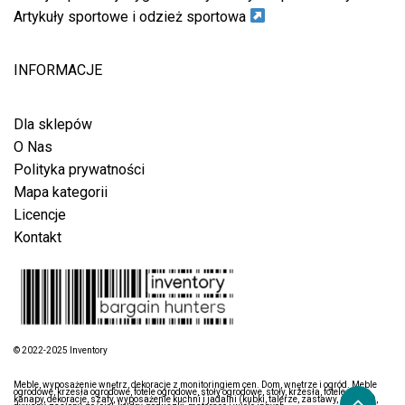
Artykuły sportowe i odzież sportowa
INFORMACJE
Dla sklepów
O Nas
Polityka prywatności
Mapa kategorii
Licencje
Kontakt
© 2022-2025 Inventory
Meble, wyposażenie wnętrz, dekoracje z monitoringiem cen. Dom, wnętrze i ogród. Meble
ogrodowe, krzesła ogrodowe, fotele ogrodowe, stoły ogrodowe, stoły, krzesła, fotele, łóżka,
kanapy, dekoracje, szafy, wyposażenie kuchni i jadalni (kubki, talerze, zastawy, sztućce),