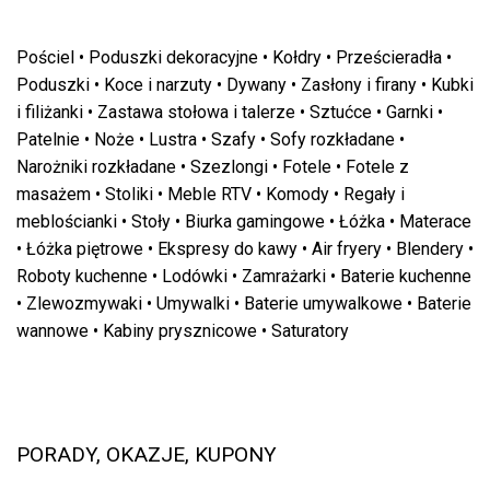
Pościel
•
Poduszki dekoracyjne
•
Kołdry
•
Prześcieradła
•
Poduszki
•
Koce i narzuty
•
Dywany
•
Zasłony i firany
•
Kubki
i filiżanki
•
Zastawa stołowa i talerze
•
Sztućce
•
Garnki
•
Patelnie
•
Noże
•
Lustra
•
Szafy
•
Sofy rozkładane
•
Narożniki rozkładane
•
Szezlongi
•
Fotele
•
Fotele z
masażem
•
Stoliki
•
Meble RTV
•
Komody
•
Regały i
meblościanki
•
Stoły
•
Biurka gamingowe
•
Łóżka
•
Materace
•
Łóżka piętrowe
•
Ekspresy do kawy
•
Air fryery
•
Blendery
•
Roboty kuchenne
•
Lodówki
•
Zamrażarki
•
Baterie kuchenne
•
Zlewozmywaki
•
Umywalki
•
Baterie umywalkowe
•
Baterie
wannowe
•
Kabiny prysznicowe
•
Saturatory
PORADY, OKAZJE, KUPONY