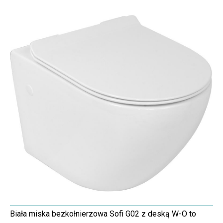
Biała miska bezkołnierzowa Sofi G02 z deską W-O to