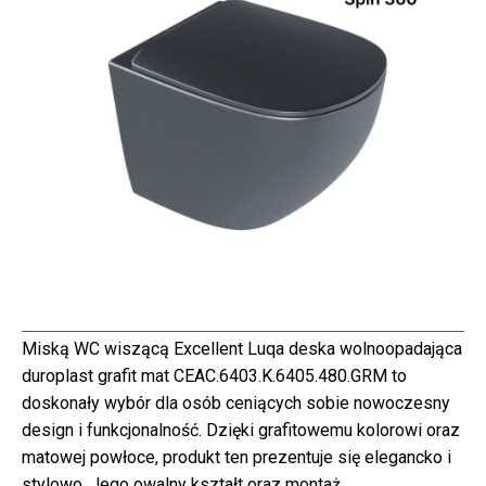
Miską WC wiszącą Excellent Luqa deska wolnoopadająca
duroplast grafit mat CEAC.6403.K.6405.480.GRM to
doskonały wybór dla osób ceniących sobie nowoczesny
design i funkcjonalność. Dzięki grafitowemu kolorowi oraz
matowej powłoce, produkt ten prezentuje się elegancko i
stylowo. Jego owalny kształt oraz montaż