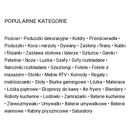
POPULARNE KATEGORIE
Pościel
•
Poduszki dekoracyjne
•
Kołdry
•
Prześcieradła
•
Poduszki
•
Koce i narzuty
•
Dywany
•
Zasłony i firany
•
Kubki
i filiżanki
•
Zastawa stołowa i talerze
•
Sztućce
•
Garnki
•
Patelnie
•
Noże
•
Lustra
•
Szafy
•
Sofy rozkładane
•
Narożniki rozkładane
•
Szezlongi
•
Fotele
•
Fotele z
masażem
•
Stoliki
•
Meble RTV
•
Komody
•
Regały i
meblościanki
•
Stoły
•
Biurka gamingowe
•
Łóżka
•
Materace
•
Łóżka piętrowe
•
Ekspresy do kawy
•
Air fryery
•
Blendery
•
Roboty kuchenne
•
Lodówki
•
Zamrażarki
•
Baterie kuchenne
•
Zlewozmywaki
•
Umywalki
•
Baterie umywalkowe
•
Baterie
wannowe
•
Kabiny prysznicowe
•
Saturatory